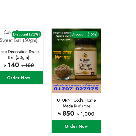
Discount (22%)
Discount (15%)
ake Decoration Sweet
Ball (50gm)
৳ 140
৳ 180
Order Now
UTURN Food's Home
Made জিরা’র গুড়া
৳ 850
৳ 1,000
Order Now