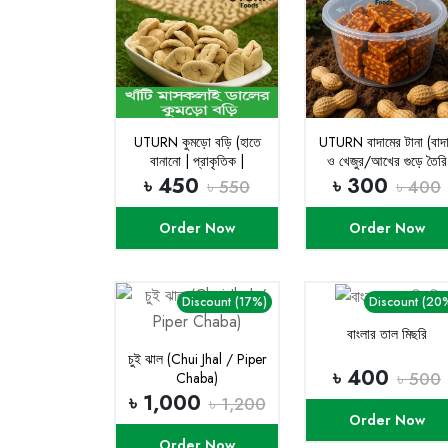
UTURN কুমড়ো বড়ি (হাতে
UTURN বাদামের টানা (বাদ
বানানো | প্রাকৃতিক |
ও খেজুর/আখের গুড়ে তৈরি
কেমিক্যাল মুক্ত)
মুখরোচক মিষ্টান্ন)
৳ 450
৳ 300
৳ 550
৳ 400
Order Now
Order Now
Discount (17%)
Discount (20
বাংলার তাল মিছরি
চুই ঝাল (Chui Jhal / Piper
৳ 400
৳ 500
Chaba)
৳ 1,000
৳ 1,200
Order Now
Order Now