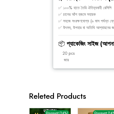
✅ ১০০% হাতে তৈরি ঐতিহ্যবাহী রেসিপি
✅ চালের আঁশ হজমে সহায়ক
✅ সহজে সংরক্ষণযোগ্য (৬ মাস পর্যন্ত ফ্
✅ উৎসব, উপহার বা অতিথি আপ্যায়নের জন
📦
প্যাকেজিং সাইজ (আপনার
20 pcs
জার
Releted Products
Discount (14%)
Discount (14