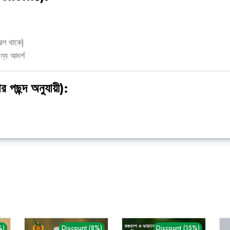
রেশ থাকে)
্য আদর্শ
 পছন্দ অনুযায়ী):
%)
Discount (8%)
Discount (15%)