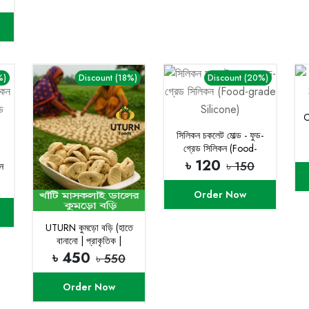
%)
Discount (18%)
Discount (20%)
C
সিলিকন চকলেট মোল্ড - ফুড-
গ্রেড সিলিকন (Food-
grade Silicone)
৳ 120
৳ 150
ন
Order Now
UTURN কুমড়ো বড়ি (হাতে
বানানো | প্রাকৃতিক |
কেমিক্যাল মুক্ত)
৳ 450
৳ 550
Order Now