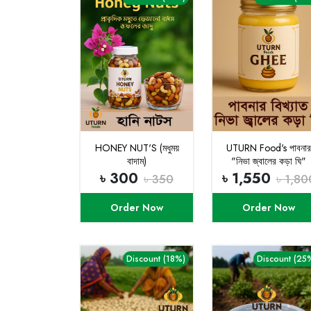
HONEY NUT'S (মধুময়
UTURN Food's পাবনার
বাদাম)
"নিভা জ্বালের কড়া ঘি"
৳ 300
৳ 1,550
৳ 350
৳ 1,80
Order Now
Order Now
Discount (18%)
Discount (25