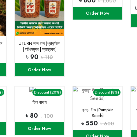
৳ 800
৳ 1,000
Order Now
াম
UTURN লাল চাল (প্রাকৃতিক
| আঁশসমৃদ্ধ | স্বাস্থ্যকর)
৳ 90
৳ 110
Order Now
%)
Discount (20%)
Discount (8%)
তিল বাদাম
কুমড়া বীজ (Pumpkin
৳ 80
৳ 100
Seeds)
৳ 550
৳ 600
Order Now
Order Now