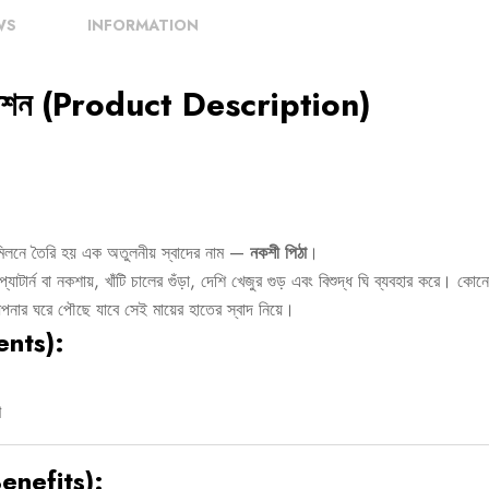
WS
INFORMATION
্রিপশন (Product Description)
র মিলনে তৈরি হয় এক অতুলনীয় স্বাদের নাম —
নকশী পিঠা
।
যাটার্ন বা নকশায়, খাঁটি চালের গুঁড়া, দেশি খেজুর গুড় এবং বিশুদ্ধ ঘি ব্যবহার করে। 
ঠা আপনার ঘরে পৌছে যাবে সেই মায়ের হাতের স্বাদ নিয়ে।
ents):
ণ
(Benefits):