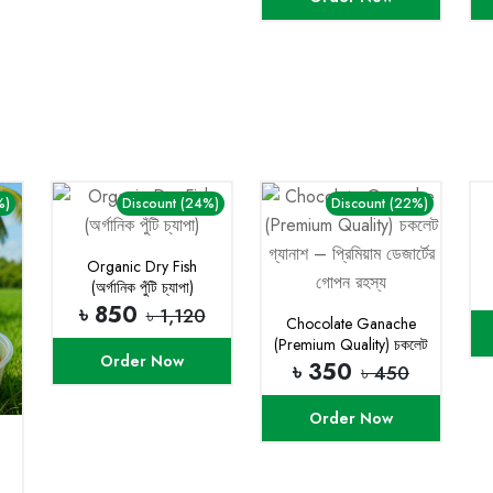
%)
Discount (24%)
Discount (22%)
Organic Dry Fish
(অর্গানিক পুঁটি চ্যাপা)
৳ 850
৳ 1,120
Chocolate Ganache
(Premium Quality) চকলেট
Order Now
গ্যানাশ – প্রিমিয়াম ডেজার্টের
৳ 350
৳ 450
গোপন রহস্য
Order Now