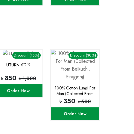
Discount (15%)
Discount (30%)
UTURN খাঁটি ঘি
৳ 850
৳ 1,000
100% Cotton Lungi For
Order Now
Man (Collected From
Belkuchi, Sirajgonj)
৳ 350
৳ 500
Order Now