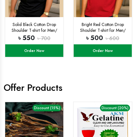
Solid Black Cotton Drop
Bright Red Cotton Drop
Shoulder T-shirt for Men/
Shoulder T-shirt for Men/
woman - T Shirt - T Shirt For
woman
৳ 550
৳ 500
৳ 700
৳ 600
Man
Order Now
Order Now
Offer Products
Discount (15%)
Discount (20%)