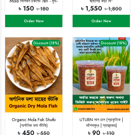
Mold সিলিকন চকলেট মোল্ড - ফুড-
জ্বালের কড়া ঘি"
গ্রেড সিলিকন
৳ 150
৳ 1,550
৳ 180
৳ 1,800
Order Now
Order Now
Discount (18%)
Discount (18%)
Organic Mola Fish Shutki
UTURN লাল চাল (প্রাকৃতিক |
(অর্গানিক মলা শুঁটকি)
আঁশসমৃদ্ধ | স্বাস্থ্যকর)
৳ 450
৳ 90
৳ 550
৳ 110