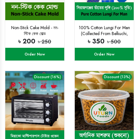
Non-Stick Cake Mold - নন-
100% Cotton Lungi For Man
স্টিক কেক মোল্ড
(Collected From Belkuchi,
Sirajgonj)
৳ 200
৳ 350
৳ 250
৳ 500
Order Now
Order Now
Discount (16%)
Discount (13%)