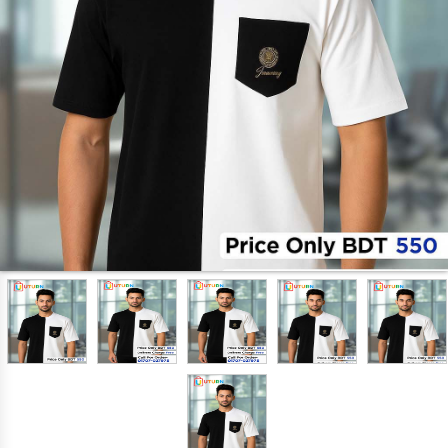
LADIES ZONE
Cosmetics
HOME & KITCHEN
Cake Decoration
Chocolate Making Item's
OVEN
kitchen & Crockeries
ISLAMIC ITEMS
HOME APPLIANCES
Iron