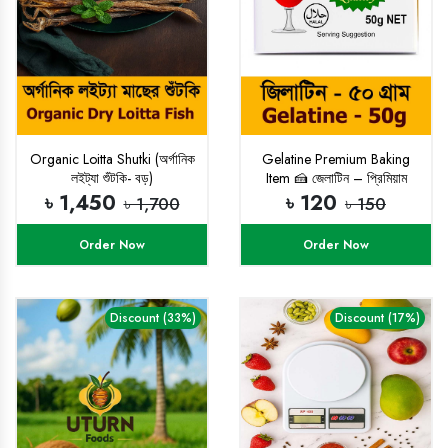
Organic Loitta Shutki (অর্গানিক
Gelatine Premium Baking
লইট্যা শুঁটকি- বড়)
Item 🍰 জেলাটিন – প্রিমিয়াম
বেকিং আইটেম 🍮
৳ 1,450
৳ 120
৳ 1,700
৳ 150
Order Now
Order Now
Discount (33%)
Discount (17%)