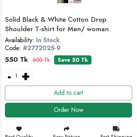
MEN'S FASHION
লুঙ্গি- Lungi For Man
Solid Black & White Cotton Drop
Shoulder T-shirt for Men/ woman
HOME DECOR
Availability:
In Stock
Code:
#2772025-9
550 Tk
600 Tk
Save 50 Tk
-
+
Add to cart
Order Now