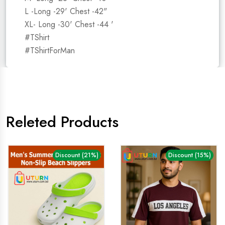
L -Long -29' Chest -42"
XL- Long -30' Chest -44 '
#TShirt
#TShirtForMan
Releted Products
Discount (21%)
Discount (15%)