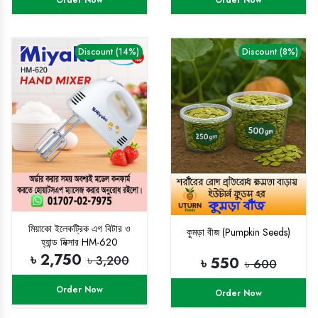
Discount (14%)
Discount (8%)
মিয়াকো ইলেকট্রিক এগ বিটার ও
কুমড়া বীজ (Pumpkin Seeds)
হ্যান্ড মিক্সার HM-620
৳ 2,750
৳ 3,200
৳ 550
৳ 600
Order Now
Order Now