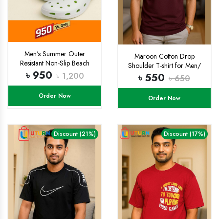
Men's Summer Outer
Maroon Cotton Drop
Resistant Non-Slip Beach
Shoulder T-shirt for Men/
Slippers
৳ 950
woman - T Shirt - T Shirt For
৳ 1,200
৳ 550
৳ 650
Man
Order Now
Order Now
Discount (21%)
Discount (17%)