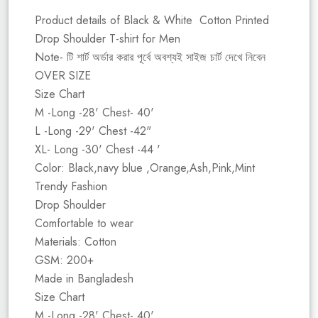
Product details of Black & White Cotton Printed
Drop Shoulder T-shirt for Men
Note- টি শার্ট অর্ডার করার পূর্বে অবশ্যই সাইজ চার্ট দেখে নিবেন
OVER SIZE
Size Chart
M -Long -28' Chest- 40'
L -Long -29' Chest -42"
XL- Long -30' Chest -44 '
Color: Black,navy blue ,Orange,Ash,Pink,Mint
Trendy Fashion
Drop Shoulder
Comfortable to wear
Materials: Cotton
GSM: 200+
Made in Bangladesh
Size Chart
M -Long -28' Chest- 40'