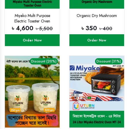
Miyako Multi Purpose
Organic Dry Mushroom
Electric Toaster Oven
৳ 4,600
৳ 350
৳ 5,500
৳ 400
Order Now
Order Now
Discount (20%)
Discount (31%)