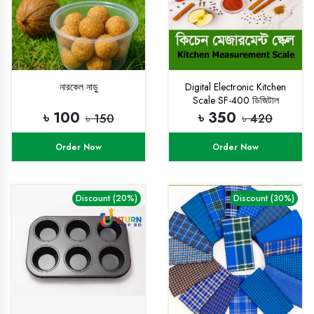
নারকেল নাড়ু
Digital Electronic Kitchen
Scale SF-400 ডিজিটাল
ইলেকট্রিক কিচেন স্কেল (মডেল
৳ 100
৳ 350
৳ 150
৳ 420
এসএফ-৪০০)
Order Now
Order Now
Discount (20%)
Discount (30%)