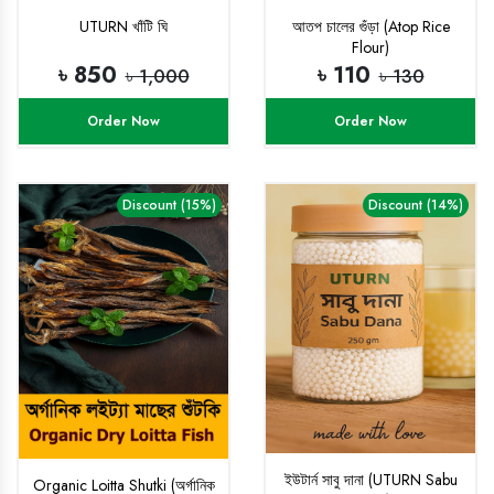
UTURN খাঁটি ঘি
আতপ চালের গুঁড়া (Atop Rice
Flour)
৳ 850
৳ 110
৳ 1,000
৳ 130
Order Now
Order Now
Discount (15%)
Discount (14%)
ইউটার্ন সাবু দানা (UTURN Sabu
Organic Loitta Shutki (অর্গানিক