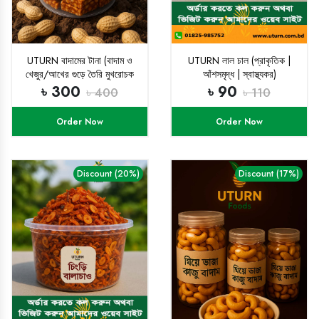
UTURN বাদামের টানা (বাদাম ও
UTURN লাল চাল (প্রাকৃতিক |
খেজুর/আখের গুড়ে তৈরি মুখরোচক
আঁশসমৃদ্ধ | স্বাস্থ্যকর)
মিষ্টান্ন)
৳ 300
৳ 90
৳ 400
৳ 110
Order Now
Order Now
Discount (20%)
Discount (17%)