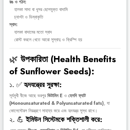
রঙ ও গঠন:
হালকা সাদা বা ধূসর ছোপযুক্ত বাদামি
চ্যাপ্টা ও ডিম্বাকৃতি
স্বাদ:
হালকা বাদামের মতো স্বাদ
রোস্ট করলে খেতে আরো সুস্বাদু ও ক্রিস্পি হয়
🌿
উপকারিতা (Health Benefits
of Sunflower Seeds):
১. ✅
হৃদযন্ত্রের সুরক্ষা:
সূর্যমুখী বীজে আছে ভরপুর
ভিটামিন E
ও
হেলদি ফ্যাট
(Monounsaturated & Polyunsaturated fats)
, যা
কোলেস্টেরল নিয়ন্ত্রণে সাহায্য করে এবং হৃদযন্ত্র সুস্থ রাখে।
২. 💪
ইমিউন সিস্টেমকে শক্তিশালী করে: