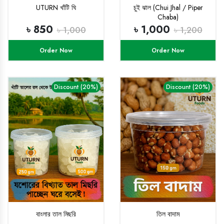
UTURN খাঁটি ঘি
চুই ঝাল (Chui Jhal / Piper
Chaba)
৳ 850
৳ 1,000
৳ 1,000
৳ 1,200
Order Now
Order Now
Discount (20%)
Discount (20%)
বাংলার তাল মিছরি
তিল বাদাম