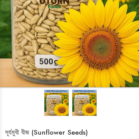
LADIES ZONE
Cosmetics
HOME & KITCHEN
Cake Decoration
Chocolate Making Item's
OVEN
kitchen & Crockeries
ISLAMIC ITEMS
HOME APPLIANCES
Iron
সূর্যমুখী বীজ (Sunflower Seeds)