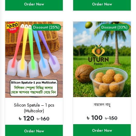
Order Now
Order Now
Discount (25%)
Discount (33%)
নারকেল নাড়ু
Silicon Spatula – 1 pcs
(Multicolor)
৳ 100
৳ 120
৳ 150
৳ 160
Order Now
Order Now