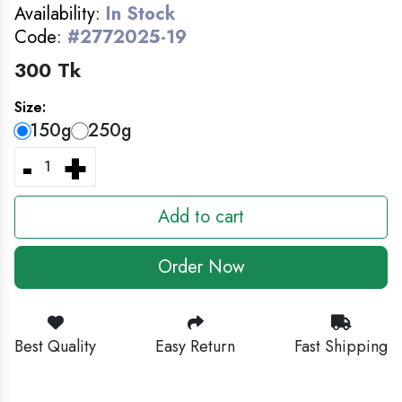
MEN'S FASHION
Availability:
In Stock
Code:
#2772025-19
লুঙ্গি- Lungi For Man
300 Tk
HOME DECOR
Size:
150g
250g
-
+
Add to cart
Order Now
Best Quality
Easy Return
Fast Shipping