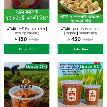
UTURN নকশী পিঠা (হাতে বানানো |
UTURN কুমড়ো বড়ি (হাতে বানানো
চালের গুঁড়া দিয়ে তৈরি )
| প্রাকৃতিক | কেমিক্যাল মুক্ত)
৳ 150
৳ 450
৳ 180
৳ 550
Order Now
Order Now
Discount (25%)
Discount (18%)