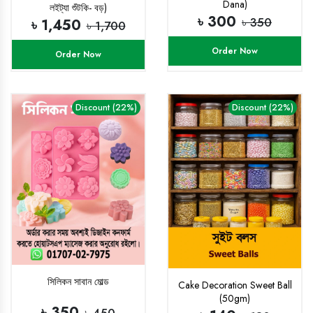
Dana)
লইট্যা শুঁটকি- বড়)
৳ 300
৳ 350
৳ 1,450
৳ 1,700
Order Now
Order Now
Discount (22%)
Discount (22%)
সিলিকন সাবান মোল্ড
Cake Decoration Sweet Ball
(50gm)
৳ 350