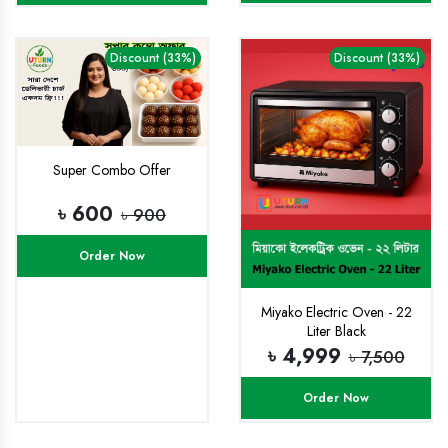
Discount (33%)
Discount (33%)
Super Combo Offer
৳ 600
৳ 900
Order Now
Miyako Electric Oven - 22
Liter Black
৳ 4,999
৳ 7,500
Order Now