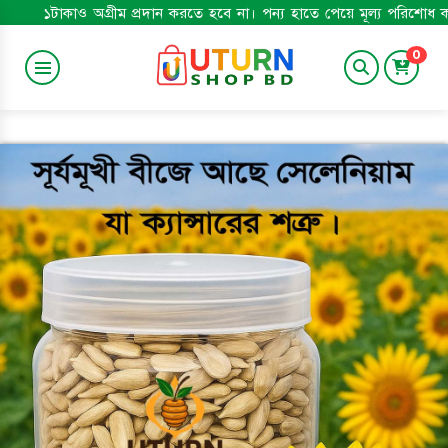
গ্রীম প্রদান করতে হবে না। পন্য হাতে পেয়ে মূল্য পরিশোধ করুন। মাত্র ১০০০
0
SWEETS & BAKERY
Baby Care
GROSSERY
শুঁটকি
APPLIANCES
TRENDING
Smart Watch
Gadgets
SPORTS