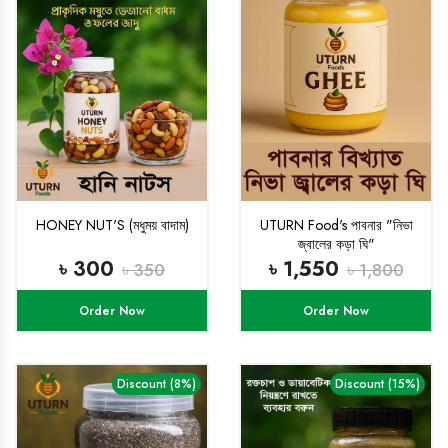
HONEY NUT'S (মধুময় বাদাম)
UTURN Food's পাবনার "নিভা
জ্বালের কড়া ঘি"
৳ 300
৳ 1,550
৳ 350
৳ 1,800
Order Now
Order Now
Discount (8%)
Discount (15%)