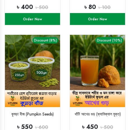
৳ 400
৳ 80
৳ 500
৳ 100
Order Now
Order Now
Discount (8%)
Discount (10%)
কুমড়া বীজ (Pumpkin Seeds)
খাঁটি আখের গুড় (ক্যামিক্যাল মুক্ত)
৳ 550
৳ 450
৳ 600
৳ 500