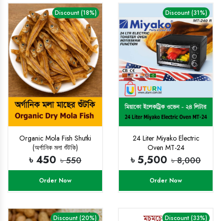
Discount (18%)
Discount (31%)
Organic Mola Fish Shutki
24 Liter Miyako Electric
(অর্গানিক মলা শুঁটকি)
Oven MT-24
৳ 450
৳ 5,500
৳ 550
৳ 8,000
Order Now
Order Now
Discount (20%)
Discount (33%)