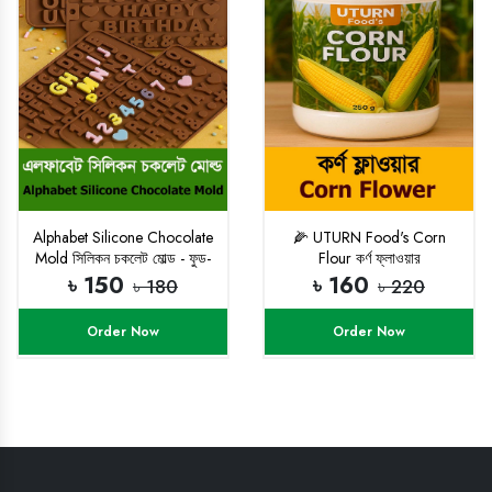
Alphabet Silicone Chocolate
🌽 UTURN Food's Corn
Mold সিলিকন চকলেট মোল্ড - ফুড-
Flour কর্ণ ফ্লাওয়ার
গ্রেড সিলিকন
৳ 150
৳ 160
৳ 180
৳ 220
Order Now
Order Now