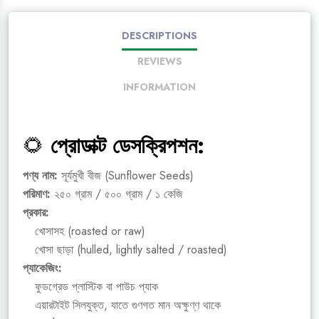
DESCRIPTIONS
REVIEWS
INFORMATION
🌻
প্রোডাক্ট ডেসক্রিপশন:
পণ্য নাম:
সূর্যমুখী বীজ (Sunflower Seeds)
পরিমাণ:
২৫০ গ্রাম / ৫০০ গ্রাম / ১ কেজি
প্রকার:
খোসাসহ (roasted or raw)
খোসা ছাড়া (hulled, lightly salted / roasted)
প্যাকেজিং:
ফুডগ্রেড প্লাস্টিক বা পাউচ প্যাক
এয়ারটাইট সিলযুক্ত, যাতে গুণগত মান অক্ষুণ্ণ থাকে