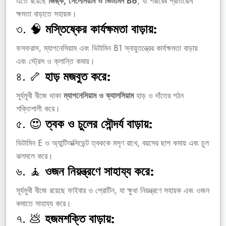
এতে রয়েছে
জিঙ্ক, সেলেনিয়াম ও ভিটামিন B6
, যা শরীরের প্রতিরোধ
ক্ষমতা বাড়াতে সহায়ক।
৩. 🧠
মস্তিষ্কের কার্যক্ষমতা বাড়ায়:
ফসফরাস, ম্যাগনেসিয়াম এবং ভিটামিন B1 স্নায়ুতন্ত্রের কার্যক্ষমতা বাড়ায়
এবং স্ট্রেস ও ক্লান্তি কমায়।
৪. 🦴
হাড় মজবুত করে:
সূর্যমুখী বীজে থাকা
ম্যাগনেসিয়াম ও ক্যালসিয়াম
হাড় ও দাঁতের গঠন
শক্তিশালী করে।
৫. 😍
ত্বক ও চুলের সৌন্দর্য বাড়ায়:
ভিটামিন E ও অ্যান্টিঅক্সিডেন্ট ত্বককে মসৃণ রাখে, বয়সের ছাপ কমায় এবং চুল
ঝলমলে করে।
৬. 🧘
ওজন নিয়ন্ত্রণে সাহায্য করে:
সূর্যমুখী বীজে রয়েছে ফাইবার ও প্রোটিন, যা ক্ষুধা নিয়ন্ত্রণে সহায়ক এবং ওজন
কমাতে সাহায্য করে।
৭. 💩
হজমশক্তি বাড়ায়: