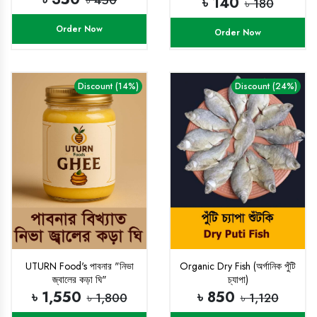
৳ 450
৳ 140
৳ 180
Order Now
Order Now
Discount (14%)
Discount (24%)
UTURN Food's পাবনার "নিভা
Organic Dry Fish (অর্গানিক পুঁটি
জ্বালের কড়া ঘি"
চ্যাপা)
৳ 1,550
৳ 850
৳ 1,800
৳ 1,120