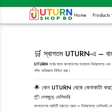
Home
Products
SWEETS
GROSSERY
APPLIANCES
TRENDING
&
শুঁটকি
Smart
BAKERY
Watch
Baby
Gadgets
Care
🛒 স্বাগতম UTURN-এ – বাংলাদে
SPORTS
LADIES
HOME
ISLAMIC
ZONE
&
ITEMS
UTURN
গর্বের সাথে বাংলাদেশের অন্যতম নির্ভরযোগ্য এবং
KITCHEN
Cosmetics
শপিং অভিজ্ঞতা নিশ্চিত করা।
Cake
Decoration
🌟 কেন UTURN থেকে কেনাকাটা কর
Chocolate
📦 দেশজুড়ে ডেলিভারি
Making
বাংলাদেশের প্রতিটি প্রান্তে দ্রুত ও নির্ভরযোগ্য ডেলিভারি স
Item's