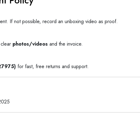
t Policy
gent. If not possible, record an unboxing video as proof.
 clear
photos/videos
and the invoice.
27975)
for fast, free returns and support.
2025