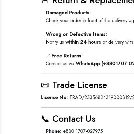
🚨 Return & Replacemen
Damaged Products:
Check your order in front of the delivery a
Wrong or Defective Items:
Notify us
within 24 hours
of delivery with
✅
Free Returns:
Contact us via
WhatsApp (+8801707-0
📜 Trade License
License No:
TRAD/23356824319000312/
📞 Contact Us
Phone:
+880 1707-027975