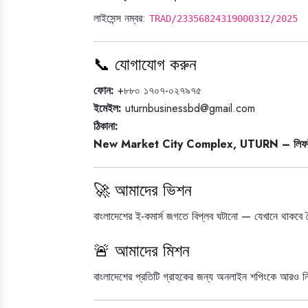
লাইসেন্স নম্বর:
TRAD/23356824319000312/2025
📞 যোগাযোগ করুন
ফোন:
+৮৮০ ১৭০৭-০২৭৯৭৫
ইমেইল:
uturnbusinessbd@gmail.com
ঠিকানা:
New Market City Complex, UTURN – লিফট-২, দোক
🚀 আমাদের ভিশন
বাংলাদেশের ই-কমার্স জগতে বিপ্লব ঘটানো — যেখানে থাকবে বৈচি
🚨 আমাদের মিশন
বাংলাদেশের প্রতিটি গ্রাহকের জন্য অনলাইন শপিংকে আরও নি