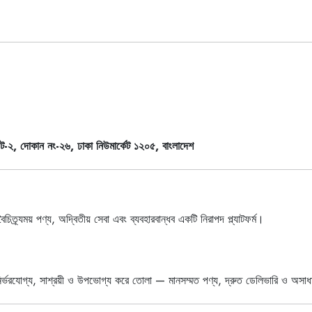
ান নং-২৬, ঢাকা নিউমার্কেট ১২০৫, বাংলাদেশ
ত্র্যময় পণ্য, অদ্বিতীয় সেবা এবং ব্যবহারবান্ধব একটি নিরাপদ প্ল্যাটফর্ম।
র্ভরযোগ্য, সাশ্রয়ী ও উপভোগ্য করে তোলা — মানসম্মত পণ্য, দ্রুত ডেলিভারি ও অসাধা