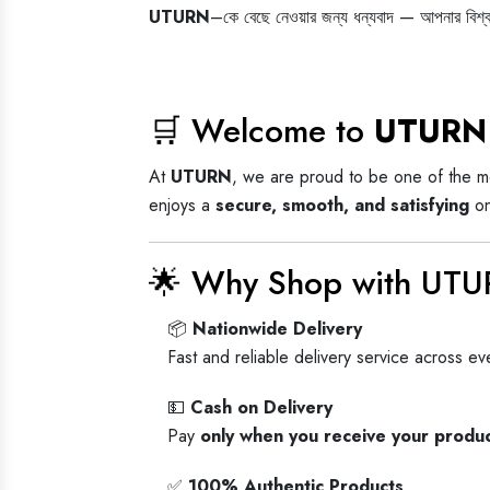
UTURN
–কে বেছে নেওয়ার জন্য ধন্যবাদ — আপনার বিশ্বস
🛒 Welcome to
UTURN
At
UTURN
, we are proud to be one of the m
enjoys a
secure, smooth, and satisfying
on
🌟 Why Shop with UT
📦
Nationwide Delivery
Fast and reliable delivery service across e
💵
Cash on Delivery
Pay
only when you receive your produ
✅
100% Authentic Products