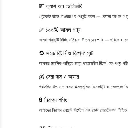
OVEN
💵 ক্যাশ অন ডেলিভারি
kitchen
প্রোডাক্ট হাতে পাওয়ার পর পেমেন্ট করুন — কোনো আগাম পেমে
&
✅ ১০০% আসল পণ্য
Crockeries
আমরা গ্যারান্টি দিচ্ছি সঠিক ও উচ্চমানের পণ্য — ছবিতে যা
HOME
MEN'S
HOME
APPLIANCES
FASHION
DECOR
🔁 সহজ রিটার্ন ও রিপ্লেসমেন্ট
Iron
লুঙ্গি-
আপনার মানসিক শান্তির জন্য ঝামেলাহীন রিটার্ন এবং পণ্য পরিব
Lungi
For
💰 সেরা দাম ও অফার
Man
প্রতিদিন উপভোগ করুন এক্সক্লুসিভ ডিসকাউন্ট ও চমকপ্রদ 
🔒 নিরাপদ শপিং
আমাদের নিরাপদ পেমেন্ট সিস্টেম এবং ডেটা প্রোটেকশন নিশ্চিত