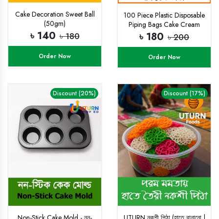
Cake Decoration Sweet Ball
100 Piece Plastic Disposable
(50gm)
Piping Bags Cake Cream
৳ 140
Decorating
৳ 180
৳ 180
৳ 200
Order Now
Order Now
Discount (20%)
Discount (17%)
Non-Stick Cake Mold - নন-
UTURN নকশী পিঠা (হাতে বানানো |