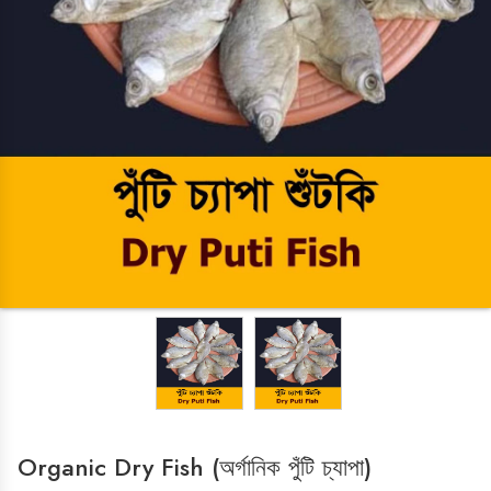
LADIES ZONE
Cosmetics
HOME & KITCHEN
Cake Decoration
Chocolate Making Item's
OVEN
kitchen & Crockeries
ISLAMIC ITEMS
HOME APPLIANCES
Iron
Organic Dry Fish (অর্গানিক পুঁটি চ্যাপা)