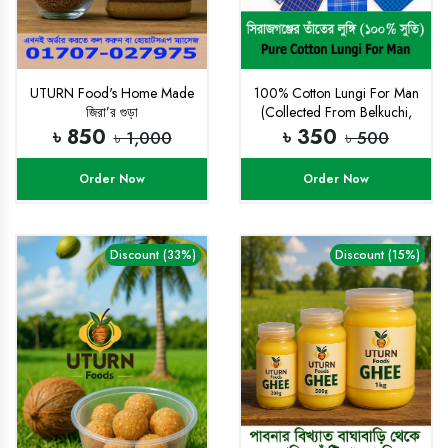
UTURN Food's Home Made
100% Cotton Lungi For Man
জিরা’র গুড়া
(Collected From Belkuchi,
Sirajgonj)
৳ 850
৳ 350
৳ 1,000
৳ 500
Order Now
Order Now
Discount (33%)
Discount (15%)