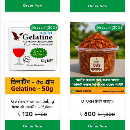
Order Now
Order Now
Discount (20%)
Discount (20%)
Gelatine Premium Baking
UTURN চিংড়ি বালাচাও
Item 🍰 জেলাটিন – প্রিমিয়াম
বেকিং আইটেম 🍮
৳ 120
৳ 800
৳ 150
৳ 1,000
Order Now
Order Now