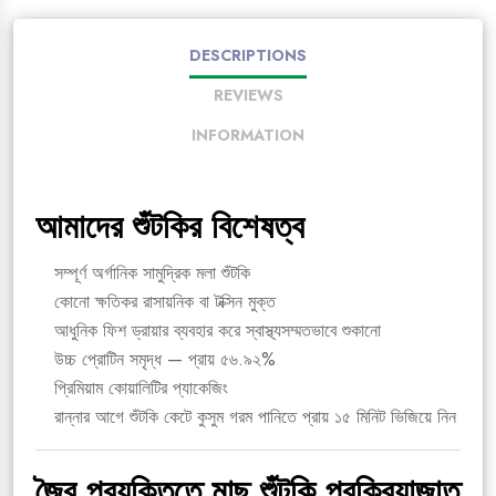
DESCRIPTIONS
REVIEWS
INFORMATION
আমাদের শুঁটকির বিশেষত্ব
সম্পূর্ণ অর্গানিক সামুদ্রিক মলা শুঁটকি
কোনো ক্ষতিকর রাসায়নিক বা টক্সিন মুক্ত
আধুনিক ফিশ ড্রায়ার ব্যবহার করে স্বাস্থ্যসম্মতভাবে শুকানো
উচ্চ প্রোটিন সমৃদ্ধ — প্রায় ৫৬.৯২%
প্রিমিয়াম কোয়ালিটির প্যাকেজিং
রান্নার আগে শুঁটকি কেটে কুসুম গরম পানিতে প্রায় ১৫ মিনিট ভিজিয়ে নিন
জৈব প্রযুক্তিতে মাছ শুঁটকি প্রক্রিয়াজাত