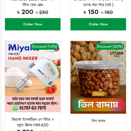
স্টিক কেক মোল্ড
চালের গুঁড়া দিয়ে তৈরি )
৳ 200
৳ 150
৳ 250
৳ 180
Order Now
Order Now
Discount (14%)
Discount (20%)
মিয়াকো ইলেকট্রিক এগ বিটার ও
তিল বাদাম
হ্যান্ড মিক্সার HM-620