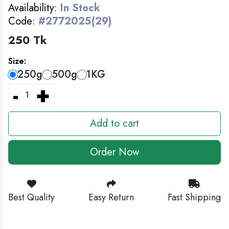
MEN'S FASHION
Availability:
In Stock
Code:
#2772025(29)
লুঙ্গি- Lungi For Man
250 Tk
HOME DECOR
Size:
250g
500g
1KG
-
+
Add to cart
Order Now
Best Quality
Easy Return
Fast Shipping