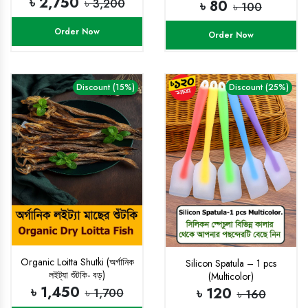
৳ 2,750
৳ 3,200
৳ 80
৳ 100
Order Now
Order Now
Discount (15%)
Discount (25%)
Organic Loitta Shutki (অর্গানিক
Silicon Spatula – 1 pcs
লইট্যা শুঁটকি- বড়)
(Multicolor)
৳ 1,450
৳ 120
৳ 1,700
৳ 160