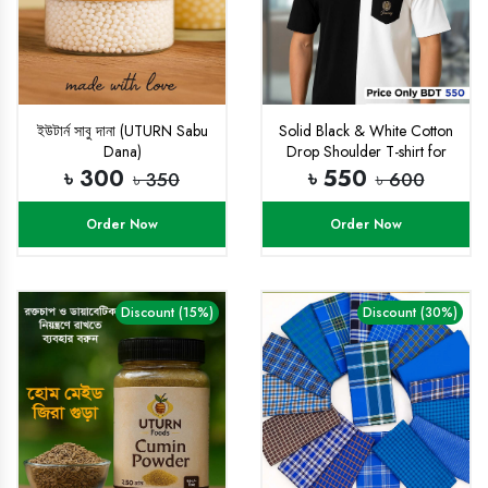
ইউটার্ন সাবু দানা (UTURN Sabu
Solid Black & White Cotton
Dana)
Drop Shoulder T-shirt for
Men/ woman
৳ 300
৳ 550
৳ 350
৳ 600
Order Now
Order Now
Discount (15%)
Discount (30%)