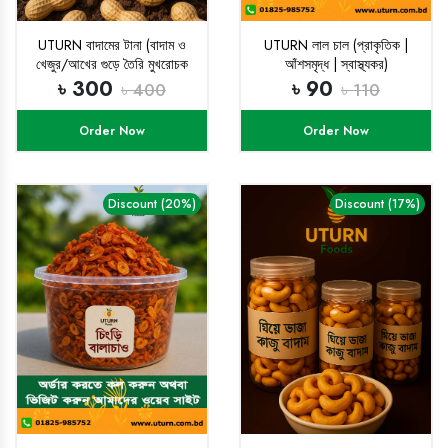
UTURN বাদামের টানা (বাদাম ও
UTURN লাল চাল (প্রাকৃতিক |
খেজুর/আখের গুড়ে তৈরি মুখরোচক
আঁশসমৃদ্ধ | স্বাস্থ্যকর)
মিষ্টান্ন)
৳ 300
৳ 90
৳ 400
৳ 110
Order Now
Order Now
Discount (20%)
Discount (17%)