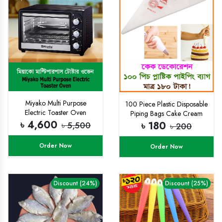
Miyako Multi Purpose
100 Piece Plastic Disposable
Electric Toaster Oven
Piping Bags Cake Cream
৳ 4,600
Decorating
৳ 180
৳ 5,500
৳ 200
Order Now
Order Now
Discount (24%)
Discount (25%)