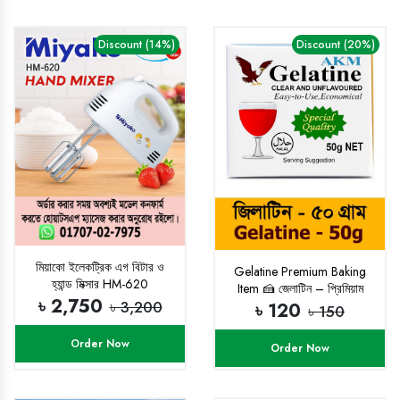
Discount (14%)
Discount (20%)
মিয়াকো ইলেকট্রিক এগ বিটার ও
Gelatine Premium Baking
হ্যান্ড মিক্সার HM-620
Item 🍰 জেলাটিন – প্রিমিয়াম
৳ 2,750
বেকিং আইটেম 🍮
৳ 3,200
৳ 120
৳ 150
Order Now
Order Now