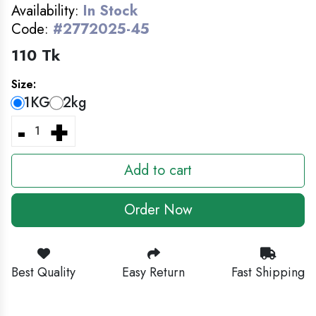
MEN'S FASHION
Availability:
In Stock
Code:
#2772025-45
লুঙ্গি- Lungi For Man
110 Tk
HOME DECOR
Size:
1KG
2kg
-
+
Add to cart
Order Now
Best Quality
Easy Return
Fast Shipping