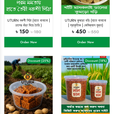
UTURN নকশী পিঠা (হাতে বানানো |
UTURN কুমড়ো বড়ি (হাতে বানানো
চালের গুঁড়া দিয়ে তৈরি )
| প্রাকৃতিক | কেমিক্যাল মুক্ত)
৳ 150
৳ 450
৳ 180
৳ 550
Order Now
Order Now
Discount (25%)
Discount (18%)