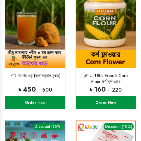
খাঁটি আখের গুড় (ক্যামিক্যাল মুক্ত)
🌽 UTURN Food's Corn
Flour কর্ণ ফ্লাওয়ার
৳ 450
৳ 160
৳ 500
৳ 220
Order Now
Order Now
Discount (16%)
Discount (10%)