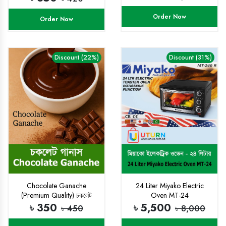
এসএফ-৪০০)
Order Now
Order Now
Discount (22%)
Discount (31%)
Chocolate Ganache
24 Liter Miyako Electric
(Premium Quality) চকলেট
Oven MT-24
গ্যানাশ – প্রিমিয়াম ডেজার্টের গোপন
৳ 350
৳ 5,500
৳ 450
৳ 8,000
রহস্য