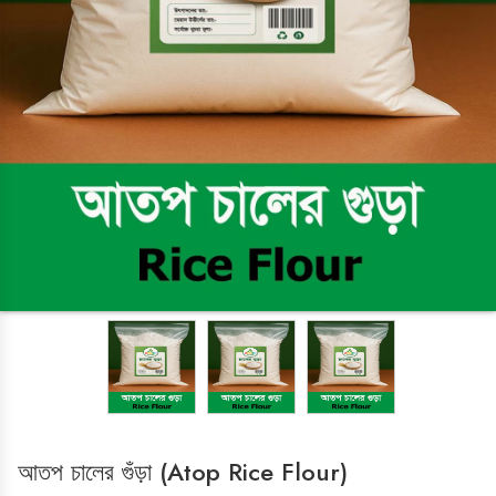
LADIES ZONE
Cosmetics
HOME & KITCHEN
Cake Decoration
Chocolate Making Item's
OVEN
kitchen & Crockeries
ISLAMIC ITEMS
HOME APPLIANCES
Iron
আতপ চালের গুঁড়া (Atop Rice Flour)