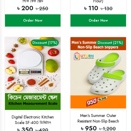
স্টিক কেক মোল্ড
Flour)
৳ 200
৳ 110
৳ 250
৳ 130
Order Now
Order Now
Discount (17%)
Discount (21%)
Men's Summer Outer
Digital Electronic Kitchen
Resistant Non-Slip Beach
Scale SF-400 ডিজিটাল
Slippers
৳ 950
ইলেকট্রিক কিচেন স্কেল (মডেল
৳ 1,200
৳ 350
৳ 420