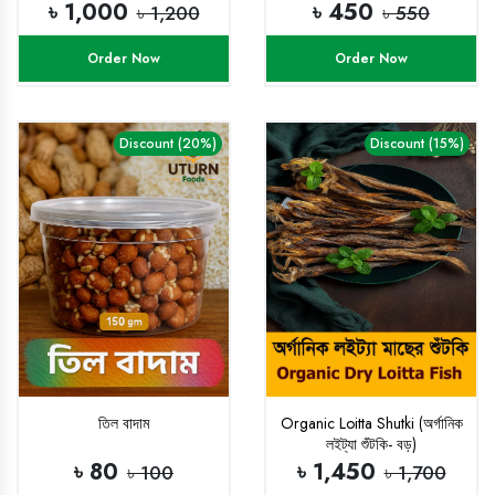
৳ 1,000
৳ 450
৳ 1,200
৳ 550
Order Now
Order Now
Discount (20%)
Discount (15%)
তিল বাদাম
Organic Loitta Shutki (অর্গানিক
লইট্যা শুঁটকি- বড়)
৳ 80
৳ 1,450
৳ 100
৳ 1,700