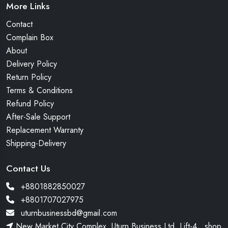
More Links
Contact
Complain Box
About
Delivery Policy
Return Policy
Terms & Conditions
Refund Policy
After-Sale Support
Replacement Warranty
Shipping-Delivery
Contact Us
+8801882850027
+8801707027975
uturnbusinessbd@gmail.com
New Market City Complex, Uturn Business Ltd. Lift-4 , shop