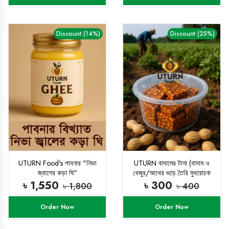
Discount (14%)
Discount (25%)
UTURN Food's পাবনার "নিভা
UTURN বাদামের টানা (বাদাম ও
জ্বালের কড়া ঘি"
খেজুর/আখের গুড়ে তৈরি মুখরোচক
মিষ্টান্ন)
৳ 1,550
৳ 300
৳ 1,800
৳ 400
Order Now
Order Now