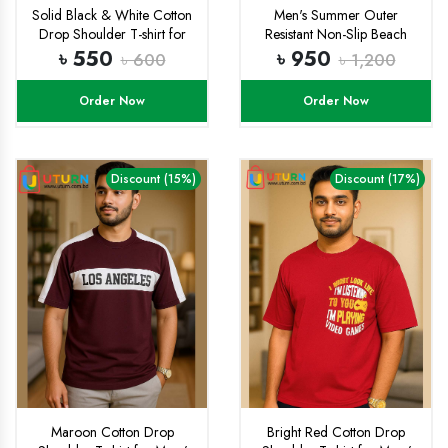
Solid Black & White Cotton
Men's Summer Outer
Drop Shoulder T-shirt for
Resistant Non-Slip Beach
Men/ woman
Slippers
৳ 550
৳ 950
৳ 600
৳ 1,200
Order Now
Order Now
Discount (15%)
Discount (17%)
Maroon Cotton Drop
Bright Red Cotton Drop