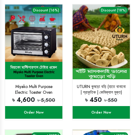
Discount (16%)
Discount (18%)
Miyako Multi Purpose
UTURN কুমড়ো বড়ি (হাতে বানানো
Electric Toaster Oven
| প্রাকৃতিক | কেমিক্যাল মুক্ত)
৳ 4,600
৳ 450
৳ 5,500
৳ 550
Order Now
Order Now