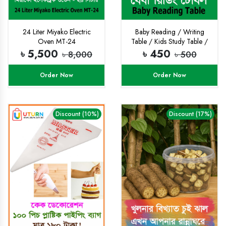
24 Liter Miyako Electric
Baby Reading / Writing
Oven MT-24
Table / Kids Study Table /
Storage Box Plastic
৳ 5,500
৳ 450
৳ 8,000
৳ 500
Order Now
Order Now
Discount (10%)
Discount (17%)