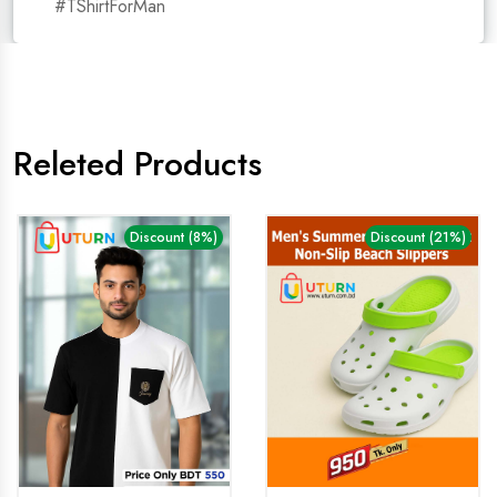
#TShirtForMan
Releted Products
Discount (8%)
Discount (21%)