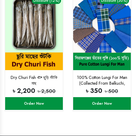
Discount (12%)
Discount (30%)
Dry Churi Fish 🐟 ছুড়ি শুঁটকি
100% Cotton Lungi For Man
মাছ
(Collected From Belkuchi,
Sirajgonj)
৳ 2,200
৳ 350
৳ 2,500
৳ 500
Order Now
Order Now