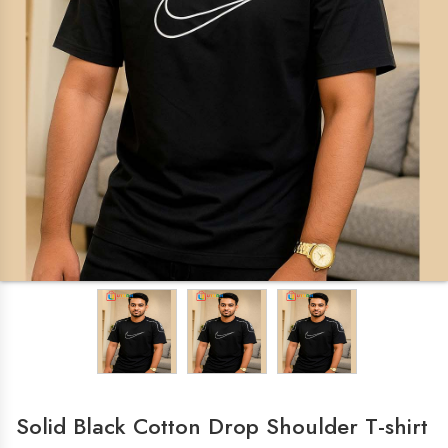
LADIES ZONE
Cosmetics
HOME & KITCHEN
Cake Decoration
Chocolate Making Item's
OVEN
kitchen & Crockeries
ISLAMIC ITEMS
HOME APPLIANCES
Iron
Solid Black Cotton Drop Shoulder T-shirt