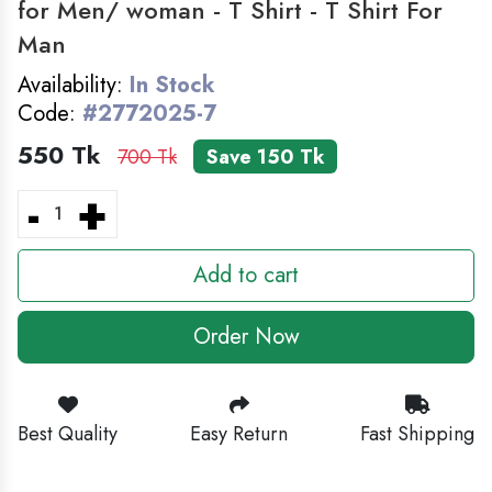
for Men/ woman - T Shirt - T Shirt For
MEN'S FASHION
Man
লুঙ্গি- Lungi For Man
Availability:
In Stock
HOME DECOR
Code:
#2772025-7
550 Tk
700 Tk
Save 150 Tk
-
+
Add to cart
Order Now
Best Quality
Easy Return
Fast Shipping